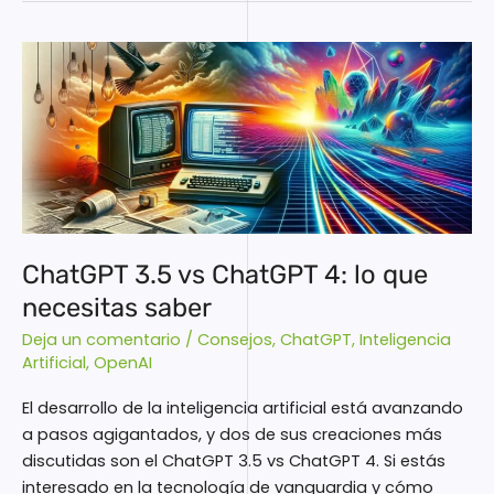
ChatGPT
3.5
vs
ChatGPT
4:
lo
que
necesitas
saber
ChatGPT 3.5 vs ChatGPT 4: lo que
necesitas saber
Deja un comentario
/
Consejos
,
ChatGPT
,
Inteligencia
Artificial
,
OpenAI
El desarrollo de la inteligencia artificial está avanzando
a pasos agigantados, y dos de sus creaciones más
discutidas son el ChatGPT 3.5 vs ChatGPT 4. Si estás
interesado en la tecnología de vanguardia y cómo