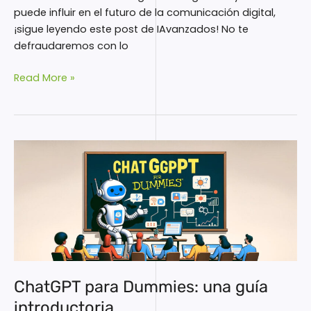
puede influir en el futuro de la comunicación digital,
¡sigue leyendo este post de IAvanzados! No te
defraudaremos con lo
Read More »
ChatGPT
para
Dummies:
una
guía
introductoria
ChatGPT para Dummies: una guía
introductoria