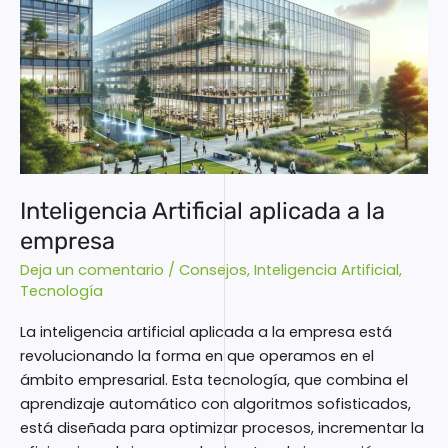
Inteligencia
Artificial
aplicada
a
la
empresa
Inteligencia Artificial aplicada a la
empresa
Deja un comentario
/
Consejos
,
Inteligencia Artificial
,
Tecnología
La inteligencia artificial aplicada a la empresa está
revolucionando la forma en que operamos en el
ámbito empresarial. Esta tecnología, que combina el
aprendizaje automático con algoritmos sofisticados,
está diseñada para optimizar procesos, incrementar la