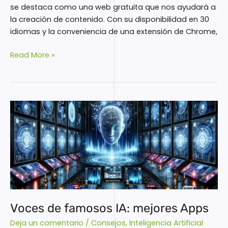
se destaca como una web gratuita que nos ayudará a
la creación de contenido. Con su disponibilidad en 30
idiomas y la conveniencia de una extensión de Chrome,
Read More »
Voces
de
famosos
IA:
mejores
Apps
Voces de famosos IA: mejores Apps
Deja un comentario
/
Consejos
,
Inteligencia Artificial