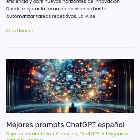
eficiencia y abrir nuevos horizontes de innovación.
Desde mejorar la toma de decisiones hasta
automatizar tareas repetitivas. La IA se
Read More »
Mejores
prompts
ChatGPT
español
Mejores prompts ChatGPT español
Deja un comentario
/
Consejos
,
ChatGPT
,
Inteligencia