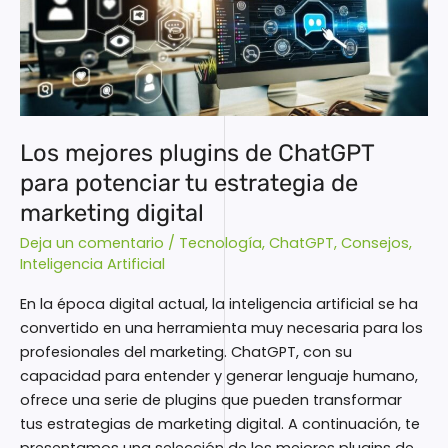
plugins
de
ChatGPT
para
potenciar
tu
estrategia
Los mejores plugins de ChatGPT
de
para potenciar tu estrategia de
marketing
marketing digital
digital
Deja un comentario
/
Tecnología
,
ChatGPT
,
Consejos
,
Inteligencia Artificial
En la época digital actual, la inteligencia artificial se ha
convertido en una herramienta muy necesaria para los
profesionales del marketing. ChatGPT, con su
capacidad para entender y generar lenguaje humano,
ofrece una serie de plugins que pueden transformar
tus estrategias de marketing digital. A continuación, te