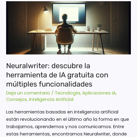
Neuralwriter:
descubre
la
herramienta
de
IA
gratuita
con
múltiples
Neuralwriter: descubre la
funcionalidades
herramienta de IA gratuita con
múltiples funcionalidades
Deja un comentario
/
Tecnología
,
Aplicaciones IA
,
Consejos
,
Inteligencia Artificial
Las herramientas basadas en inteligencia artificial
están revolucionando en el último año la forma en que
trabajamos, aprendemos y nos comunicamos. Entre
estas herramientas, encontramos Neuralwriter, donde