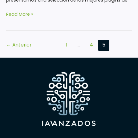
presentamos una selección de los mejores plugins de
Read More »
←
Anterior
1
…
4
5