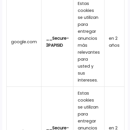
Estas
cookies
se utilizan
para
entregar
__Secure-
anuncios
en 2
google.com
3PAPISID
más
años
relevantes
para
usted y
sus
intereses.
Estas
cookies
se utilizan
para
entregar
__Secure-
anuncios
en 2