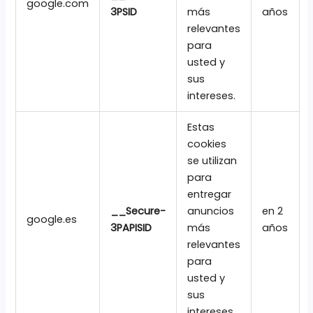
google.com
3PSID
más
años
relevantes
para
usted y
sus
intereses.
Estas
cookies
se utilizan
para
entregar
__Secure-
anuncios
en 2
google.es
3PAPISID
más
años
relevantes
para
usted y
sus
intereses.