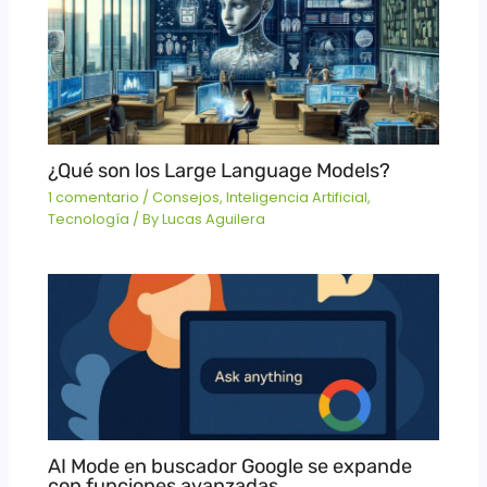
¿Qué son los Large Language Models?
1 comentario
/
Consejos
,
Inteligencia Artificial
,
Tecnología
/ By
Lucas Aguilera
AI Mode en buscador Google se expande
con funciones avanzadas