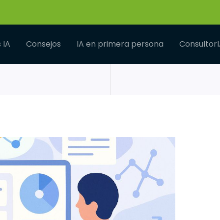
 IA
Consejos
IA en primera persona
Consultor