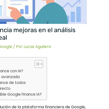
cia mejoras en el análisis
eal
Google
/ Por
Lucas Aguilera
ance con IA?
da avanzada
cance de todos
irecto
ble Google Finance IA?
lución de la plataforma financiera de Google,