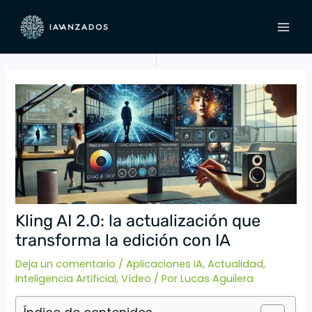
Ir
Navegación
MAI
al
de
MEN
contenido
entradas
Kling AI 2.0: la actualización que
transforma la edición con IA
Deja un comentario
/
Aplicaciones IA
,
Actualidad
,
Inteligencia Artificial
,
Vídeo
/ Por
Lucas Aguilera