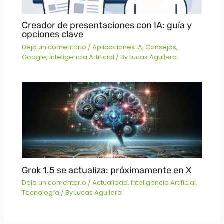
Creador de presentaciones con IA: guía y
opciones clave
Deja un comentario
/
Aplicaciones IA
,
Consejos
,
Google
,
Inteligencia Artificial
/ By
Lucas Aguilera
Grok 1.5 se actualiza: próximamente en X
Deja un comentario
/
Actualidad
,
Inteligencia Artificial
,
Tecnología
/ By
Lucas Aguilera