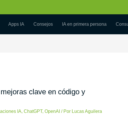
Apps IA
Consejos
IA en primera persona
Consu
mejoras clave en código y
caciones IA
,
ChatGPT
,
OpenAI
/ Por
Lucas Aguilera