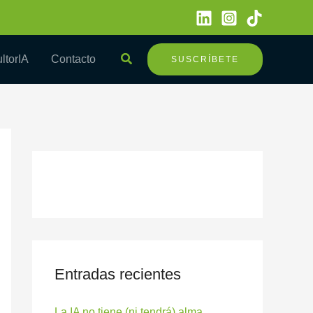
Buscar
ltorIA
Contacto
SUSCRÍBETE
Entradas recientes
La IA no tiene (ni tendrá) alma