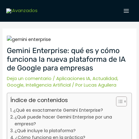
Ir
Navegación
MAI
al
de
MEN
contenido
entradas
Gemini Enterprise: qué es y cómo
funciona la nueva plataforma de IA
de Google para empresas
Deja un comentario
/
Aplicaciones IA
,
Actualidad
,
Google
,
Inteligencia Artificial
/ Por
Lucas Aguilera
Índice de contenidos
¿Qué es exactamente Gemini Enterprise?
¿Qué puede hacer Gemini Enterprise por una
empresa?
¿Qué incluye la plataforma?
¿Cómo funciona en la práctica?