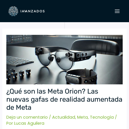
Ir
Navegación
MAI
al
de
MEN
contenido
entradas
¿Qué son las Meta Orion? Las
nuevas gafas de realidad aumentada
de Meta
Deja un comentario
/
Actualidad
,
Meta
,
Tecnología
/
Por
Lucas Aguilera