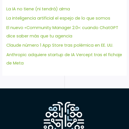
La IA no tiene (ni tendrá) alma
La inteligencia artificial el espejo de lo que somos
El nuevo «Community Manager 2.0»: cuando ChatGPT
dice saber más que tu agencia
Claude número 1 App Store tras polémica en EE. UU.
Anthropic adquiere startup de IA Vercept tras el fichaje
de Meta