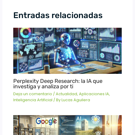
Entradas relacionadas
Perplexity Deep Research: la IA que
investiga y analiza por ti
Deja un comentario
/
Actualidad
,
Aplicaciones IA
,
Inteligencia Artificial
/ By
Lucas Aguilera