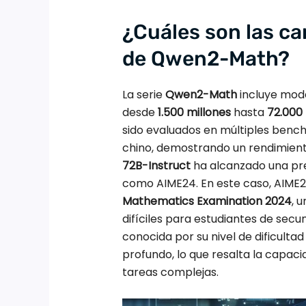
¿Cuáles son las ca
de Qwen2-Math?
La serie
Qwen2-Math
incluye mode
desde
1.500 millones
hasta
72.000
sido evaluados en múltiples ben
chino, demostrando un rendimient
72B-Instruct
ha alcanzado una pre
como AIME24. En este caso, AIME2
Mathematics Examination 2024
, 
difíciles para estudiantes de sec
conocida por su nivel de dificult
profundo, lo que resalta la capa
tareas complejas.