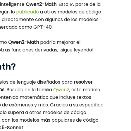
nteligente
Qwen2-Math.
Esta IA parte de la
egún lo
publicado
a otros modelos de código
e directamente con algunos de los modelos
 mercado como GPT-40.
cómo
Qwen2-Math
podría mejorar el
ras funciones derivadas, ¡sigue leyendo!
ath?
elos de lenguaje diseñados para
resolver
os
. Basado en la familia
Qwen2
, este modelo
ontenido matemático que incluye textos
s de exámenes y más. Gracias a su específico
olo supera a otros modelos de código
e con los modelos más populares de código
.5-Sonnet
.