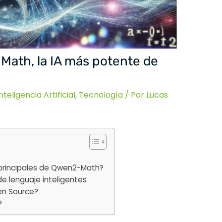
ath, la IA más potente de
nteligencia Artificial
,
Tecnología
/ Por
Lucas
 principales de Qwen2-Math?
 lenguaje inteligentes
n Source?
?