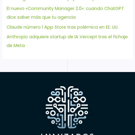
El nuevo «Community Manager 2.0»: cuando ChatGPT
dice saber más que tu agencia
Claude número 1 App Store tras polémica en EE. UU.
Anthropic adquiere startup de IA Vercept tras el fichaje
de Meta