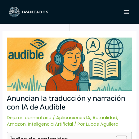
Ir
Navegación
MAI
al
de
MEN
contenido
entradas
Anuncian la traducción y narración
con IA de Audible
Deja un comentario
/
Aplicaciones IA
,
Actualidad
,
Amazon
,
Inteligencia Artificial
/ Por
Lucas Aguilera