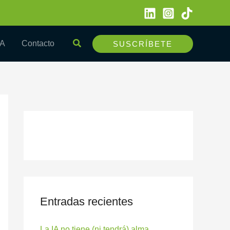
Buscar
IA
Contacto
SUSCRÍBETE
Entradas recientes
La IA no tiene (ni tendrá) alma