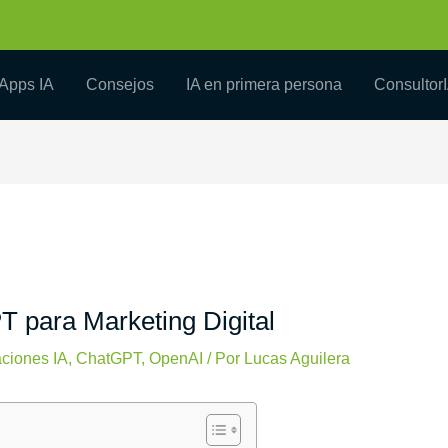
Apps IA
Consejos
IA en primera persona
Consultor
 para Marketing Digital
aciones IA
,
ChatGPT
,
OpenAI
/ Por
Lucas Aguilera