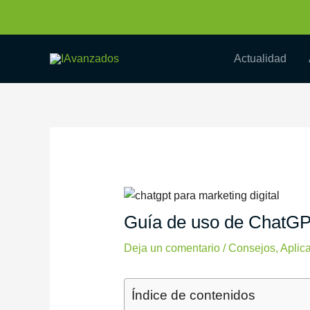
Ir
Navegación
al
de
contenido
entradas
Actualidad
Guía de uso de ChatGPT
Deja un comentario
/
Consejos
,
Aplic
Índice de contenidos