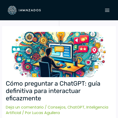
Ir
Navegación
MAI
al
de
MEN
contenido
entradas
Cómo preguntar a ChatGPT: guía
definitiva para interactuar
eficazmente
Deja un comentario
/
Consejos
,
ChatGPT
,
Inteligencia
Artificial
/ Por
Lucas Aguilera