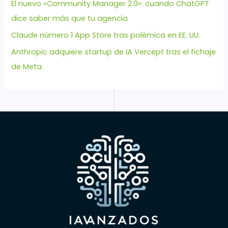
El nuevo «Community Manager 2.0»: cuando ChatGPT
dice saber más que tu agencia
Claude número 1 App Store tras polémica en EE. UU.
Anthropic adquiere startup de IA Vercept tras el fichaje
de Meta