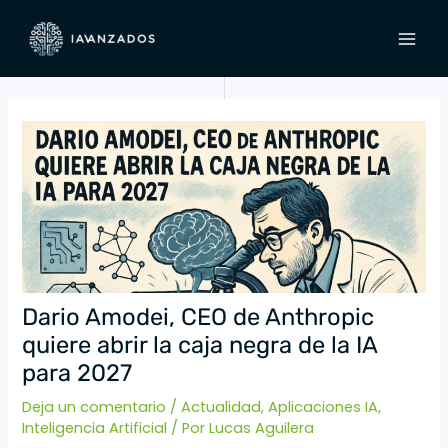
Ir
Navegación
MAI
al
de
MEN
contenido
entradas
Dario Amodei, CEO de Anthropic
quiere abrir la caja negra de la IA
para 2027
Deja un comentario
/
Actualidad
,
Aplicaciones IA
,
Inteligencia Artificial
/ Por
Lucas Aguilera