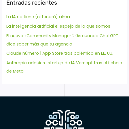
Entradas recientes
La IA no tiene (ni tendrá) alma
La inteligencia artificial el espejo de lo que somos
El nuevo «Community Manager 2.0»: cuando ChatGPT
dice saber más que tu agencia
Claude número 1 App Store tras polémica en EE. UU.
Anthropic adquiere startup de IA Vercept tras el fichaje
de Meta