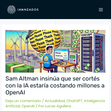
Ir
Navegación
MAI
al
de
MEN
contenido
entradas
Sam Altman insinúa que ser cortés
con la IA estaría costando millones a
OpenAI
Deja un comentario
/
Actualidad
,
ChatGPT
,
Inteligencia
Artificial
,
OpenAI
/ Por
Lucas Aguilera